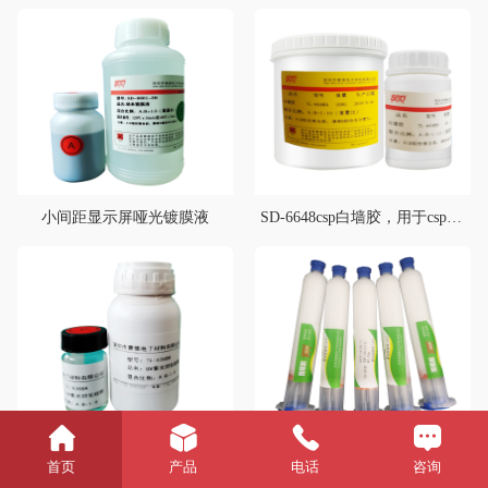
小间距显示屏哑光镀膜液
SD-6648csp白墙胶，用于csp灯珠底部白色反光，典型用途1860、3570等灯珠底部反光
UVC紫光封装硅胶
SD-6020围坝胶
首页
产品
电话
咨询