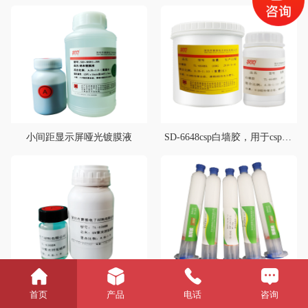
小间距显示屏哑光镀膜液
SD-6648csp白墙胶，用于csp灯珠底部白色反光，典型用途1860、3570等灯珠底部反光
UVC紫光封装硅胶
SD-6020围坝胶
首页
产品
电话
咨询