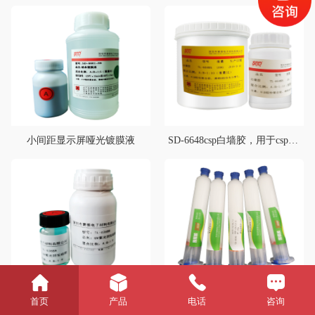
小间距显示屏哑光镀膜液
SD-6648csp白墙胶，用于csp灯珠底部白色反光，典型用途1860、3570等灯珠底部反光
UVC紫光封装硅胶
SD-6020围坝胶
首页
产品
电话
咨询