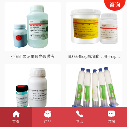
小间距显示屏哑光镀膜液
SD-6648csp白墙胶，用于csp灯珠底部白色反光，典型用途1860、3570等灯珠底部反光
UVC紫光封装硅胶
SD-6020围坝胶
首页
产品
电话
咨询