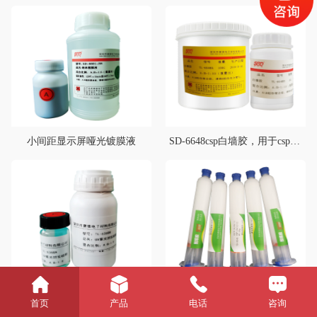
小间距显示屏哑光镀膜液
SD-6648csp白墙胶，用于csp灯珠底部白色反光，典型用途1860、3570等灯珠底部反光
UVC紫光封装硅胶
SD-6020围坝胶
首页
产品
电话
咨询