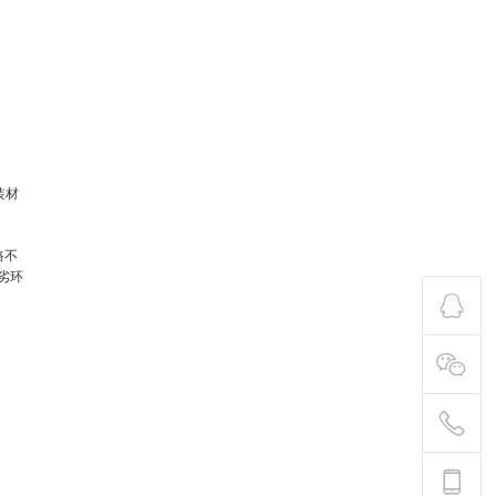
装材
路不
劣环