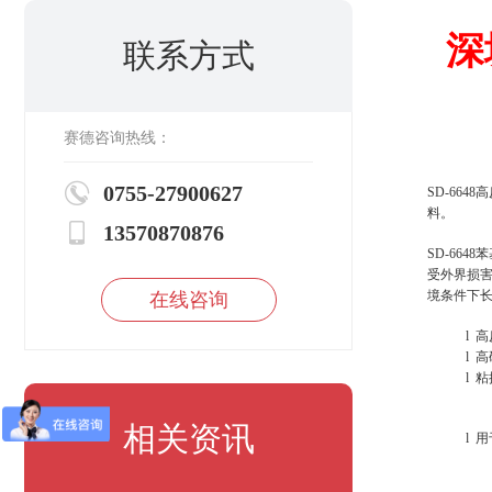
深
联系方式
赛德咨询热线：
0755-27900627
SD-6648
高
料。
13570870876
SD-6648
苯
受外界损
境条件下
在线咨询
l
高
l
高
l
粘
相关资讯
l
用