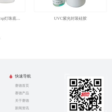
SD-6648csp白墙胶，用于csp灯珠底部白色反光，典型用途1860、3570等灯珠底部反光
UVC紫光封装硅胶
快速导航
赛德首页
赛德产品
关于赛德
新闻资讯