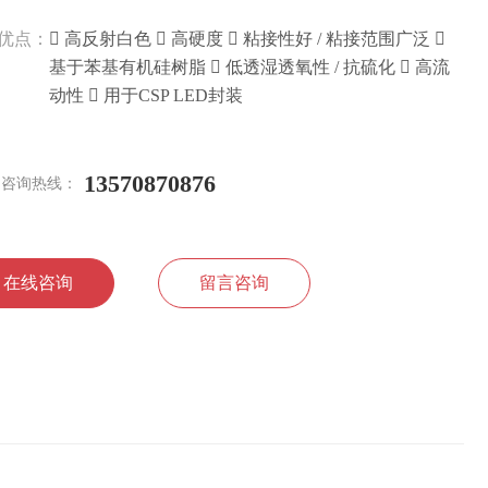
优点：
 高反射白色  高硬度  粘接性好 / 粘接范围广泛 
基于苯基有机硅树脂  低透湿透氧性 / 抗硫化  高流
动性  用于CSP LED封装
13570870876
咨询热线：
在线咨询
留言咨询