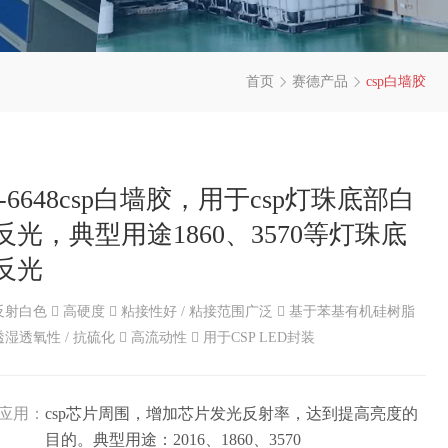
首页
赛德产品
csp白墙胶
D-6648csp白墙胶，用于csp灯珠底部白
反光，典型用途1860、3570等灯珠底
反光
反射白色  高硬度  粘接性好 / 粘接范围广泛  基于苯基有机硅树脂
透湿透氧性 / 抗硫化  高流动性  用于CSP LED封装
应用：
csp芯片周围，增加芯片发光反射率，达到提高亮度的
目的。典型用途：2016、1860、3570