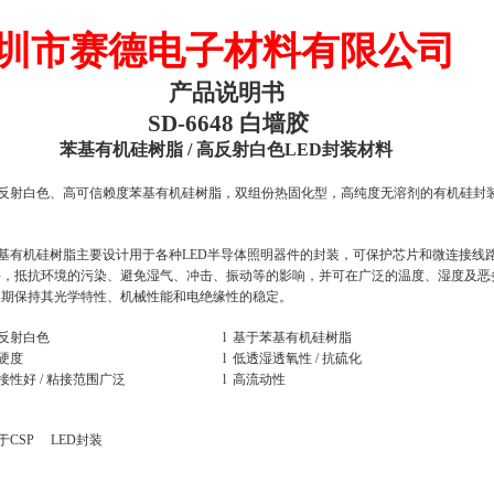
圳市赛德电子材料有限公司
产品说明书
SD-6648
白墙胶
苯基有机硅树脂
/
高反射白色
LED
封装材料
反射白色、高可信赖度苯基有机硅树脂，双组份热固化型，高纯度无溶剂的有机硅封
基有机硅树脂主要设计用于各种
LED
半导体照明器件的封装，可保护芯片和微连接线
害，抵抗环境的污染、避免湿气、冲击、振动等的影响，并可在广泛的温度、湿度及恶
长期保持其光学特性、机械性能和电绝缘性的稳定。
反射白色
l
基于苯基有机硅树脂
硬度
l
低透湿透氧性
/
抗硫化
接性好
/
粘接范围广泛
l
高流动性
于
CSP LED
封装