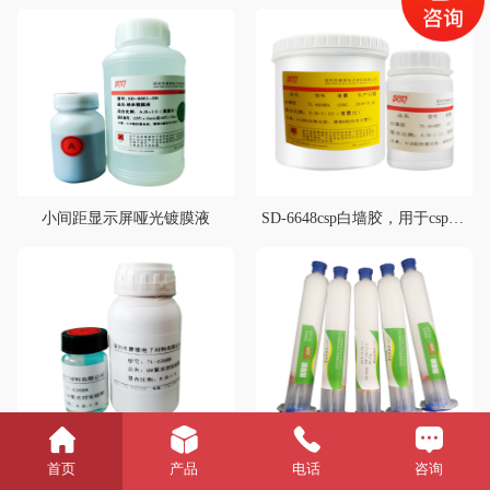
小间距显示屏哑光镀膜液
SD-6648csp白墙胶，用于csp灯珠底部白色反光，典型用途1860、3570等灯珠底部反光
UVC紫光封装硅胶
SD-6020围坝胶
首页
产品
电话
咨询